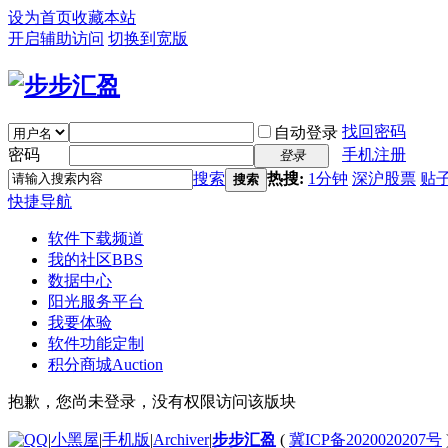
设为首页
收藏本站
开启辅助访问
切换到宽版
找回密码
自动登录
密码
手机注册
登录
搜索
热搜:
1分钟
深沪股票
贴
搜索
快捷导航
软件下载频道
我的社区
BBS
数据中心
阳光服务平台
我要体验
软件功能定制
积分商城
Auction
抱歉，您尚未登录，没有权限访问该版块
|
小黑屋
|
手机版
|
Archiver
|
步步汇盈
(
冀ICP备2020020207号