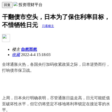
投资理财平台
回复
干翻债市空头，日本为了保住利率目标，
不惜牺牲日元
只看楼主
楼主
自然而然
收藏
2022-4-4 15:18:03
全球通胀火热，各国央行加码收紧政策之际，日本逆势而行，
打响债市保卫战。
上周，日本央行明确表明，尽管通胀日益走高，日元可能贬值
至破坏性水平，但它仍将坚定不移地将利率锁定在接近零的水
平。