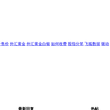
子售价
外汇黄金
外汇黄金白银
如何收费
股指分笔
飞狐数据
驱动
最新回复
热帖