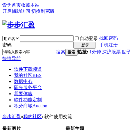
设为首页
收藏本站
开启辅助访问
切换到宽版
找回密码
自动登录
密码
手机注册
登录
搜索
热搜:
1分钟
深沪股票
贴
搜索
快捷导航
软件下载频道
我的社区
BBS
数据中心
阳光服务平台
我要体验
软件功能定制
积分商城
Auction
步步汇盈
»
我的社区
›
软件使用交流
最新图片
最新主题